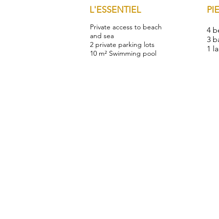
L'ESSENTIEL
PI
Private access to beach
4 
and sea
3 b
2 private parking lots
1 l
10 m² Swimming pool