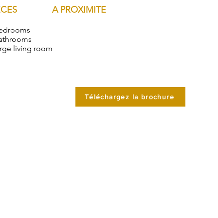
ECES
A PROXIMITE
bedrooms
athrooms
arge living room
Téléchargez la brochure