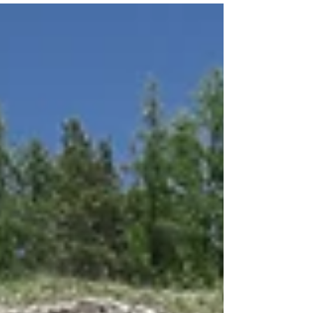
emblématiques et ses établissements prestigieux,
la ville accueille également des événements festifs
qui attirent des visiteurs du monde entier. Que
vous séjourniez dans une villa de luxe ou que vous
profitiez d'un week-end sur la Croisette, deux
rendez-vous sont devenus incontournables : Le Bal
des Fous et Les Plages Électroniques. Chez Living
71