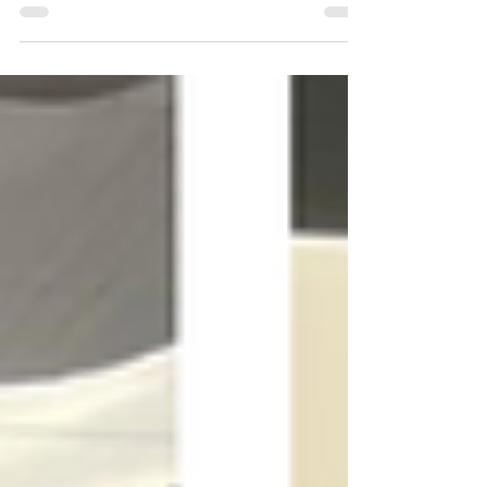
Méditerranée, un emplacement privilégié sur la
Croisette et des prestations haut de gamme ? Villa
Helene, proposée par Living 71, incarne l'élégance
et le raffinement de la Côte d'Azur. Située face au
Port Canto, à quelques pas des plages, des
boutiques de luxe et des restaurants
emblématiques de Cannes, cette propriété
contemporaine entièrement rénovée offre un
cadre exceptionnel pour de