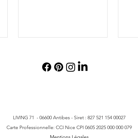
Villa Helene à Cannes : une
Un é
villa d'exception sur la
entr
Croisette pour un séjour de
festi
LIVING 71 - 06600 Antibes - Siret : 827 521 154 00027
luxe
Carte Professionnelle: CCI Nice CPI 0605 2025 000 000 079
Mentions Légales