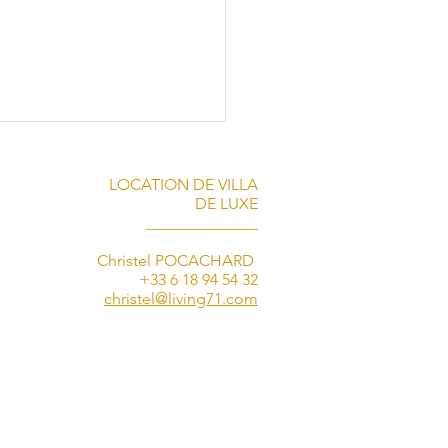
LOCATION DE VILLA
DE LUXE
______________
Christel POCACHARD
+33 6 18 94 54 32
christel@living71.com
té d'exception à Cannes
e luxe, musique et
vités