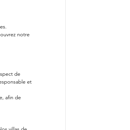
es. 
couvrez notre 
espect de 
responsable et 
, afin de 
os villas de 