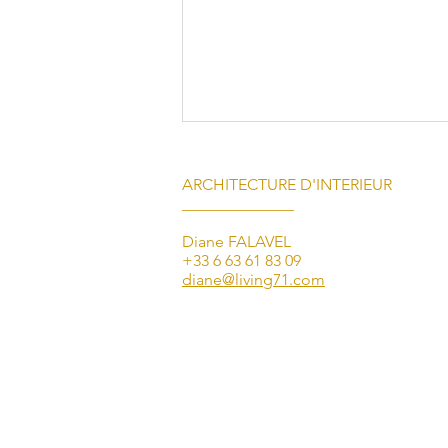
ARCHITECTURE D'INTERIEUR
______________
Diane FALAVEL
+33 6 63 61 83 09
diane@living71.com
Location de villa de luxe sur la
Côte d'Azur : vivez une
expérience d'exception avec
Living 71