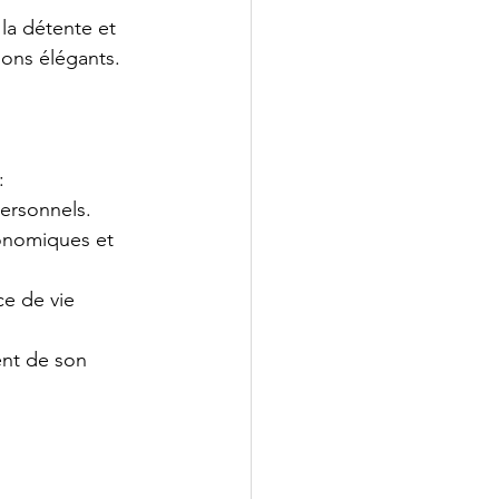
la détente et 
ons élégants. 
: 
ersonnels. 
ronomiques et 
ce de vie 
ent de son 