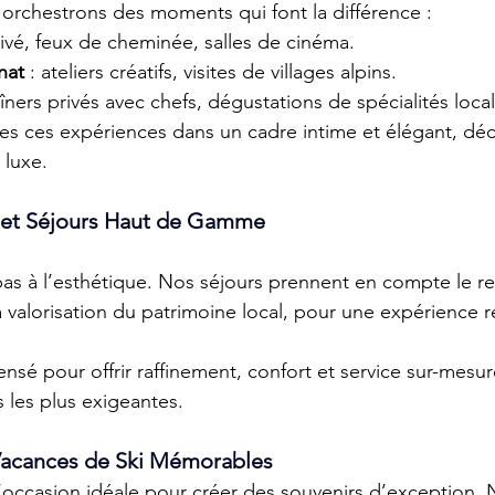
 orchestrons des moments qui font la différence : 
rivé, feux de cheminée, salles de cinéma. 
nat
 : ateliers créatifs, visites de villages alpins. 
dîners privés avec chefs, dégustations de spécialités local
tes ces expériences dans un cadre intime et élégant, dé
 luxe. 
 et Séjours Haut de Gamme
 pas à l’esthétique. Nos séjours prennent en compte le r
a valorisation du patrimoine local, pour une expérience 
sé pour offrir raffinement, confort et service sur-mesure
 les plus exigeantes. 
Vacances de Ski Mémorables
l’occasion idéale pour créer des souvenirs d’exception. N