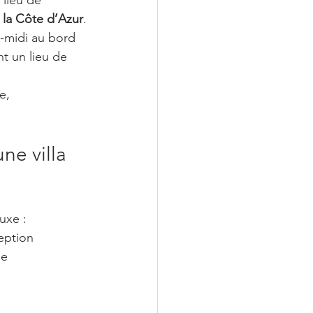
 la Côte d’Azur
.
s-midi au bord 
t un lieu de 
e, 
ne villa 
uxe :
ception
ge