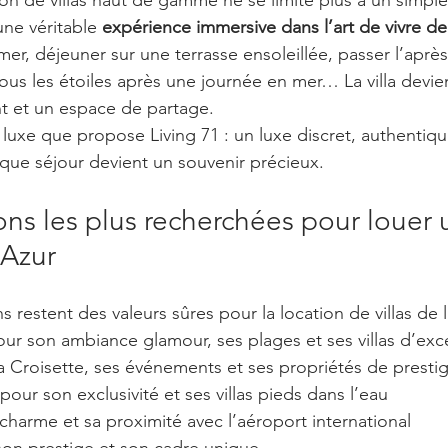
une véritable 
expérience immersive dans l’art de vivre de
a mer, déjeuner sur une terrasse ensoleillée, passer l’aprè
sous les étoiles après une journée en mer… La villa devien
nt et un espace de partage.
 luxe que propose Living 71 : un luxe discret, authentiqu
que séjour devient un souvenir précieux.
ons les plus recherchées pour louer u
’Azur
s restent des valeurs sûres pour la location de villas de l
pour son ambiance glamour, ses plages et ses villas d’ex
sa Croisette, ses événements et ses propriétés de presti
 pour son exclusivité et ses villas pieds dans l’eau
 charme et sa proximité avec l’aéroport international
 son prestige et son cadre unique