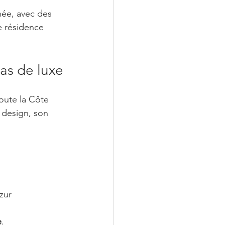
née, avec des 
e résidence 
las de luxe
oute la Côte 
 design, son 
zur
e
.