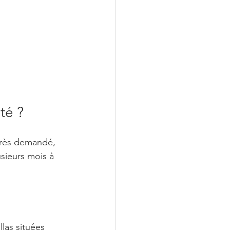
té ?
très demandé, 
sieurs mois à 
las situées 