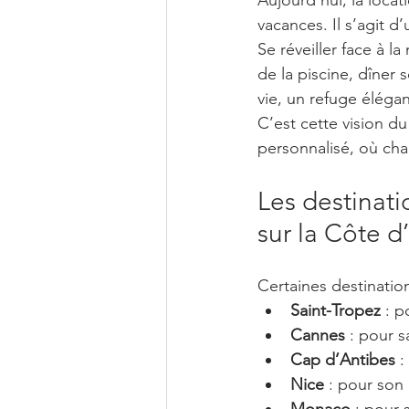
vacances. Il s’agit d’
Se réveiller face à l
de la piscine, dîner 
vie, un refuge éléga
C’est cette vision du
personnalisé, où cha
Les destinati
sur la Côte d
Certaines destination
Saint-Tropez
 : 
Cannes
 : pour 
Cap d’Antibes
 :
Nice
 : pour son
Monaco
 : pour