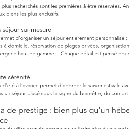
s plus recherchés sont les premières à être réservées. An
x biens les plus exclusifs.
n séjour sur-mesure
permet d’organiser un séjour entièrement personnalisé : c
ns à domicile, réservation de plages privées, organisation
ergerie haut de gamme… Chaque détail est pensé pour
te sérénité
s d’été à l’avance permet d’aborder la saison estivale avec
s un séjour placé sous le signe du bien-être, du confort
la de prestige : bien plus qu’un héb
nce
ion de villas haut de gamme ne se limite plus à un simple