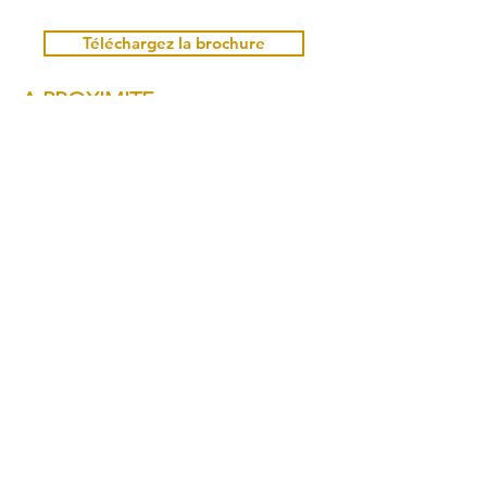
Téléchargez la brochure
A PROXIMITE
Réservation
Christel POCACHARD
+33 6 18 94 54 32
christel@living71.com
Réservez ici
ARCHITECTURE D'INTERIEUR
______________
Diane FALAVEL
+33 6 63 61 83 09