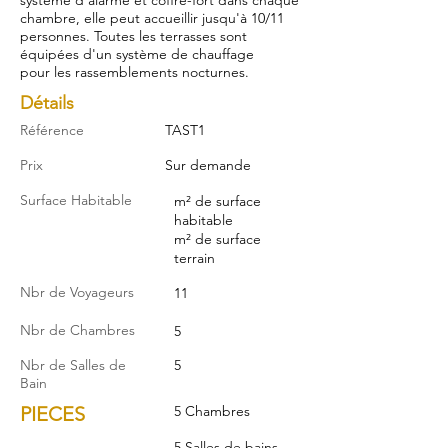
système d'alarme et coffre-fort dans chaque
chambre, elle peut accueillir jusqu'à 10/11
personnes. Toutes les terrasses sont
équipées d'un système de chauffage
pour les rassemblements nocturnes.
Détails
Référence
TAST1
Prix
Sur demande
Surface Habitable
m² de surface
habitable
m² de surface
terrain
Nbr de Voyageurs
11
Nbr de Chambres
5
Nbr de Salles de
5
Bain
PIECES
5 Chambres
5 Salles de bains