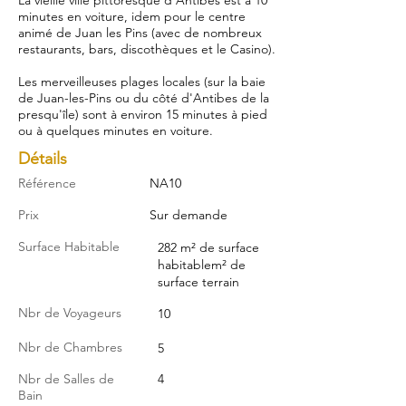
La vieille ville pittoresque d'Antibes est à 10
minutes en voiture, idem pour le centre
animé de Juan les Pins (avec de nombreux
restaurants, bars, discothèques et le Casino).
Les merveilleuses plages locales (sur la baie
de Juan-les-Pins ou du côté d'Antibes de la
presqu'île) sont à environ 15 minutes à pied
ou à quelques minutes en voiture.
Détails
Référence
NA10
Prix
Sur demande
Surface Habitable
282 m² de surface
habitablem² de
surface terrain
Nbr de Voyageurs
10
Nbr de Chambres
5
Nbr de Salles de
4
Bain