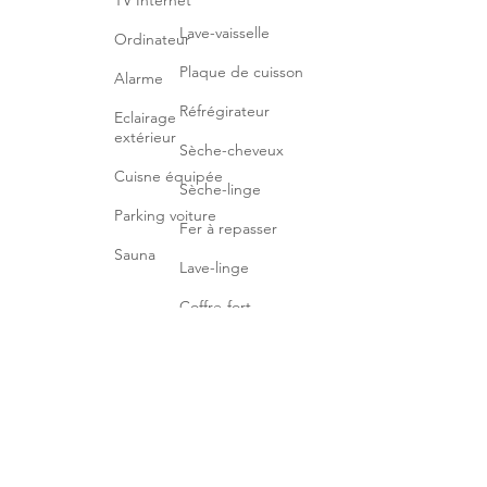
TV Internet
Lave-vaisselle
Ordinateur
Plaque de cuisson
Alarme
Réfrégirateur
Eclairage
extérieur
Sèche-cheveux
Cuisne équipée
Sèche-linge
Parking voiture
Fer à repasser
Sauna
Lave-linge
Coffre-fort
Téléchargez la brochure
A PROXIMITE
Réservation