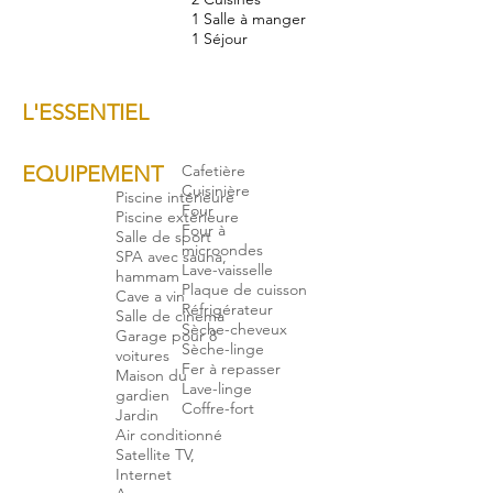
1 Salle à manger
1 Séjour
L'ESSENTIEL
EQUIPEMENT
Cafetière
Cuisinière
Piscine intérieure
Four
Piscine extérieure
Four à
Salle de sport
microondes
SPA avec sauna,
Lave-vaisselle
hammam
Plaque de cuisson
Cave a vin
Réfrigérateur
Salle de cinema
Sèche-cheveux
Garage pour 8
Sèche-linge
voitures
​Fer à repasser
Maison du
Lave-linge
gardien
Coffre-fort
Jardin
Air conditionné
Satellite TV,
Internet