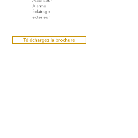
Ascenseur
Alarme
Éclairage
extérieur
Téléchargez la brochure
A PROXIMITE
Réservation
Christel POCACHARD
+33 6 18 94 54 32
christel@living71.com
Réservez ici