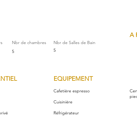
A 
rs
Nbr de chambres
Nbr de Salles de Bain
5
5
ENTIEL
EQUIPEMENT
Cafetière espresso
Cen
pie
Cuisinière
privé
Réfrigérateur