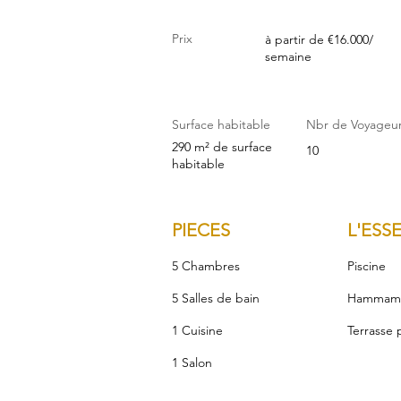
Prix
à partir de €16.000/
semaine
Surface habitable
Nbr de Voyageu
290 m² de surface
10
habitable
PIECES
L'ESS
5 Chambres
Piscine
5 Salles de bain
Hammam
1 Cuisine
Terrasse 
1 Salon