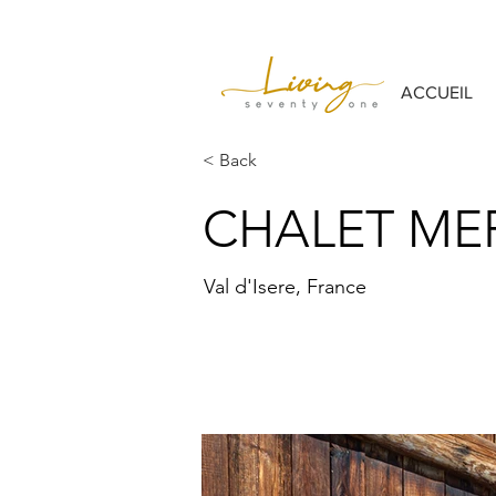
ACCUEIL
< Back
CHALET ME
Val d'Isere, France