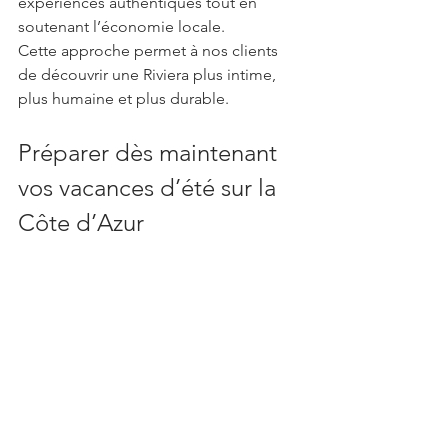
expériences authentiques tout en 
soutenant l’économie locale.
Cette approche permet à nos clients 
de découvrir une Riviera plus intime, 
plus humaine et plus durable.
Préparer dès maintenant 
vos vacances d’été sur la 
Côte d’Azur
Les plus belles villas de prestige sont 
réservées plusieurs mois à l’avance, 
notamment durant la haute saison 
estivale.
Anticiper votre séjour vous permet de 
bénéficier d’un choix plus large de 
propriétés et de personnaliser chaque 
détail de votre expérience.