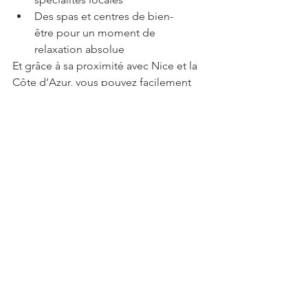
Des spas et centres de bien-
être pour un moment de 
relaxation absolue
Et grâce à sa proximité avec Nice et la 
Côte d’Azur, vous pouvez facilement 
combiner votre séjour à la montagne 
avec une escapade méditerranéenne 
— un contraste unique que seule la 
région d’Auron peut offrir.
Réservez votre séjour au 
Cocon d’Amour
Les périodes de 
Noël, du Nouvel An et 
des vacances d’hiver
 sont très 
demandées : nous vous 
recommandons de réserver dès 
maintenant pour garantir vos dates.