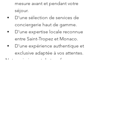
mesure avant et pendant votre 
séjour.
D'une sélection de services de 
conciergerie haut de gamme.
D'une expertise locale reconnue 
entre Saint-Tropez et Monaco.
D'une expérience authentique et 
exclusive adaptée à vos attentes.
Notre mission est de transformer 
chaque séjour en souvenir mémorable, 
dans les plus belles destinations de la 
Riviera française.
Réservez votre séjour à 
Color House à Cannes
Vous recherchez une villa de luxe à 
Cannes avec piscine, vue mer et 