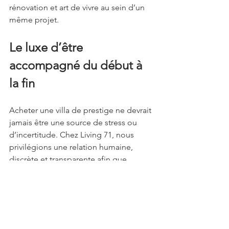
rénovation et art de vivre au sein d’un 
même projet.
Le luxe d’être 
accompagné du début à 
la fin
Acheter une villa de prestige ne devrait 
jamais être une source de stress ou 
d’incertitude. Chez Living 71, nous 
privilégions une relation humaine, 
discrète et transparente afin que 
chaque client se sente pleinement 
accompagné à chaque étape.
De la première recherche jusqu’à la 
rénovation finale, nous créons une 
expérience personnalisée, fluide et 